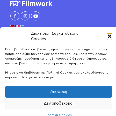
Διαχείριση Συγκατάθεσης
ΑΝΑΚΑΛΥΨΕ
Cookies
Ηθοποιοί
Έχεις βαρεθεί να το βλέπεις, όμως πρέπει να σε ενημερώσουμε ό τι
ΛΟΓΑΡΙΑΣΜΟΣ
Μοντέλα
χρησιμοποιούμε τεχνολογίες όπως τα cookies, μέσω των οποίων
αποκτούμε πρόσβαση και αποθηκεύουμε διάφορες πληροφορίες,
Μοιράσου και κέρδισε
Χορευτές
ώστε να βελτιώσουμε την εμπειρία περιήγησης σου.
ΕΤΑΙΡΕΙΑ
Λογαριασμός
Όλες τις κατηγορίες
Μπορείς να διαβάσεις την Πολιτική Cookies μας ακολουθώντας το
Φωτογράφιση για book
Οι καταχωρήσεις μου
παρακάτω link για περισσότερα.
ΠΛΗΡΟΦΟΡΙΕΣ
Γνωρίστε μας
Αποθηκευμένα
Συχνές ερωτήσεις
Επικοινωνία
Αποδοχή
Πακέτα Συνδρομής
Blog
© 2026 FILMWORK ALL RIGHTS RESERVED | MADE BY
Δεν αποδέχομαι
Όροι & Πολιτική Απορρήτου
BANANA
Πολιτική Cookies
Πολιτική Cookies