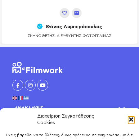
Θάνος Λυμπερόπουλος
ΣΚΗΝΟΘΈΤΗΣ, ΔΙΕΥΘΥΝΤΉΣ ΦΩΤΟΓΡΑΦΊΑΣ
ΑΝΑΚΑΛΥΨΕ
Διαχείριση Συγκατάθεσης
Ηθοποιοί
Cookies
ΛΟΓΑΡΙΑΣΜΟΣ
Μοντέλα
Έχεις βαρεθεί να το βλέπεις, όμως πρέπει να σε ενημερώσουμε ό τι
Μοιράσου και κέρδισε
Χορευτές