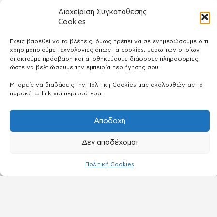
Μαργκώ Μπουκουβάλα
Διαχείριση Συγκατάθεσης
ΜΕΤΑΓΛΏΤΙΣΣΗ, ΗΘΟΠΟΙΌΣ, ΜΟΝΤΈΛΟ
Cookies
Έχεις βαρεθεί να το βλέπεις, όμως πρέπει να σε ενημερώσουμε ό τι
χρησιμοποιούμε τεχνολογίες όπως τα cookies, μέσω των οποίων
αποκτούμε πρόσβαση και αποθηκεύουμε διάφορες πληροφορίες,
ώστε να βελτιώσουμε την εμπειρία περιήγησης σου.
Μπορείς να διαβάσεις την Πολιτική Cookies μας ακολουθώντας το
παρακάτω link για περισσότερα.
Αποδοχή
Δεν αποδέχομαι
Πολιτική Cookies
Αυγούστα Μπελόκα