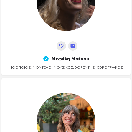
Νεφέλη Μπένου
ΗΘΟΠΟΙΌΣ, ΜΟΝΤΈΛΟ, ΜΟΥΣΙΚΌΣ, ΧΟΡΕΥΤΉΣ, ΧΟΡΟΓΡΆΦΟΣ