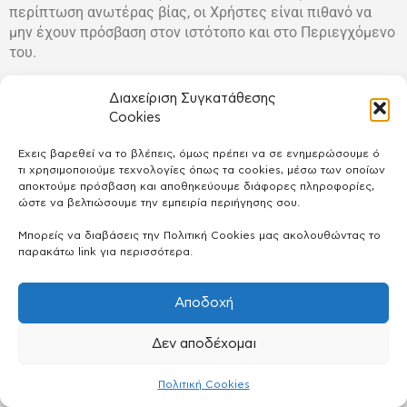
περίπτωση ανωτέρας βίας, οι Χρήστες είναι πιθανό να
μην έχουν πρόσβαση στον ιστότοπο και στο Περιεγχόμενο
του.
Ισχύον Δίκαιο και Δικαιοδοσία
Διαχείριση Συγκατάθεσης
Οι παρόντες Όροι διέπονται και ερμηνεύονται σύμφωνα
Cookies
με τους νόμους της Ελλάδας. Συμφωνώντας με τους
όρους, συμφωνείτε ότι υπάγεστε στην αποκλειστική
Έχεις βαρεθεί να το βλέπεις, όμως πρέπει να σε ενημερώσουμε ό
δικαιοδοσία των δικαστηρίων της Αθήνας, Ελλάδα.
τι χρησιμοποιούμε τεχνολογίες όπως τα cookies, μέσω των οποίων
αποκτούμε πρόσβαση και αποθηκεύουμε διάφορες πληροφορίες,
ώστε να βελτιώσουμε την εμπειρία περιήγησης σου.
Εάν οποιοδήποτε μέρος των Όρων κριθεί άκυρο ή μη
εφικτό, αυτό το τμήμα θα ερμηνεύεται με τρόπο σύμφωνο
Μπορείς να διαβάσεις την Πολιτική Cookies μας ακολουθώντας το
με την ισχύουσα νομοθεσία ώστε να αντικατοπτρίζει, όσο
παρακάτω link για περισσότερα.
το δυνατόν πλησιέστερα, τις αρχικές προθέσεις των
μερών και τα υπόλοιπα τμήματα θα παραμείνουν σε πλήρη
Αποδοχή
ισχύ και αποτελεσματικότητα .
Δεν αποδέχομαι
Μη παραίτηση
Η αδυναμία μας να επιβάλουμε οποιοδήποτε δικαίωμα ή
Πολιτική Cookies
διάταξη στους Όρους δεν θα συνιστά παραίτηση από