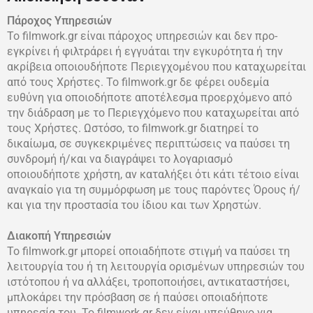
Πάροχος Υπηρεσιών
Το filmwork.gr είναι πάροχος υπηρεσιών και δεν προ-
εγκρίνει ή φιλτράρει ή εγγυάται την εγκυρότητα ή την
ακρίβεια οποιουδήποτε Περιεγχομένου που καταχωρείται
από τους Χρήστες. Το filmwork.gr δε φέρει ουδεμία
ευθύνη για οποιοδήποτε αποτέλεσμα προερχόμενο από
την διάδραση με το Περιεγχόμενο που καταχωρείται από
τους Χρήστες. Ωστόσο, το filmwork.gr διατηρεί το
δικαίωμα, σε συγκεκριμένες περιπτώσεις να παύσει τη
συνδρομή ή/και να διαγράψει το λογαριασμό
οποιουδήποτε χρήστη, αν καταλήξει ότι κάτι τέτοιο είναι
αναγκαίο για τη συμμόρφωση με τους παρόντες Όρους ή/
και για την προστασία του ίδιου και των Χρηστών.
Διακοπή Υπηρεσιών
Το filmwork.gr μπορεί οποιαδήποτε στιγμή να παύσει τη
λειτουργία του ή τη λειτουργία ορισμένων υπηρεσιών του
ιστότοπου ή να αλλάξει, τροποποιήσει, αντικαταστήσει,
μπλοκάρει την πρόσβαση σε ή παύσει οποιαδήποτε
υπηρεσία του. Το filmwork.gr δεν είναι υπεύθηνο για