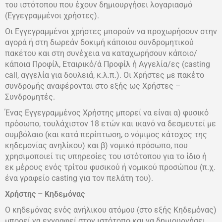
του ιστότοπου που έχουν δημιουργήσει λογαριασμό
(Εγγεγραμμένοι χρήστες).
Οι Εγγεγραμμένοι χρήστες μπορούν να προχωρήσουν στην
αγορά ή στη δωρεάν δοκιμή κάποιου συνδρομητικού
πακέτου και στη συνέχεια να καταχωρήσουν κάποιο/
κάποια Προφίλ, Εταιρικό/ά Προφίλ ή Αγγελία/ες (casting
call, αγγελία για δουλειά, κ.λ.π.). Οι Χρήστες με πακέτο
συνδρομής αναφέρονται στο εξής ως Χρήστες –
Συνδρομητές.
Ένας Εγγεγραμμένος Χρήστης μπορεί να είναι α) φυσικό
πρόσωπο, τουλάχιστον 18 ετών και ικανό να δεσμευτεί με
συμβόλαιο
(και κατά περίπτωση, ο νόμιμος κάτοχος της
κηδεμονίας ανηλίκου) και β)
νομικό πρόσωπο, που
χρησιμοποιεί τις υπηρεσίες του ιστότοπου για το ίδιο ή
εκ μέρους ενός τρίτου φυσικού ή νομικού προσώπου (π.χ.
ένα γραφείο casting για τον πελάτη του).
Χρήστης – Κηδεμόνας
Ο κηδεμόνας ενός ανήλικου ατόμου (στο εξής Κηδεμόνας)
μπορεί να εγγραφεί στον ιστότοπο και να δημιουργήσει