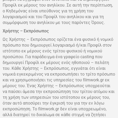
Προφίλ εκ μέρους του ανηλίκου. Σε αυτή την περίπτωση,
ο Κηδεμόνας είναι υπεύθυνος για τη χρήση του
λογαριασμού και του Προφίλ του ανηλίκου και για τη
συμμόρφωση του ανηλίκου με τους παρόντες Όρους.
Χρήστης – Εκπρόσωπος
Ως Χρήστης – Εκπρόσωπος ορίζεται ένα φυσικό ή νομικό
πρόσωπο που δημιουργεί λογαριασμό ή/και Προφίλ στον
ιστότοπο εκ μέρους ενός τρίτου φυσικού ή νομικού
προσώπου. Για παράδειγμα ένα γραφείο casting που
δημιουργεί Προφίλ εκ μέρους ενός ηθοποιού – πελάτη
του. Κάθε Χρήστης – Εκπρόσωπος, εγγυάται ότι είναι
νομικά εγκεκριμένος να εκπροσωπήσει το τρίτο πρόσωπο
και να χρησιμοποιήσει τις υπηρεσίες του filmwork.gr εκ
μέρους του. Ένας Χρήστης – Εκπρόσωπος υποχρεούται
να παύσει άμεσα την εκπροσώπηση του τρίτου ατόμου και
τη χρήση των υπηρεσιών του ιστότοπου εκ μέρους του,
όταν αυτό αποσύρει την έγκρισή του για την εν λόγω
εκπροσώπηση. Το filmwork.gr δεν είναι υποχρεωμένο,
αλλά διατηρεί το δικαίωμα σε κάθε στιγμή να ζητήσει