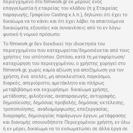
περιεγχόμενο στο filmwork.gr εκ μέρους ενός
επαγγελματία ή εταιρείας του κλάδου (π.χ Εταιρείας
παραγωγής, Γραφείου Casting κ.λ.π.), δηλώνει ότι έχει το
δικαίωμα να το κάνει και ότι έχει λάβει τα απαιτούμενα
δικαιώματα, εξουσίες και συναινέσεις από το εν λόγω
φυσικό ή νομικό πρόσωπο.
Το filmwork.gr δεν διεκδικεί την ιδιοκτησία του
περιεγχομένου που καταχωρείται/δημοσιέυεται από τους
χρήστες του ιστότοπου. Ωστόσο, κατά τη μεταφόρτωση/
καταχώρηση του περιεγχομένου, ο χρήστης χορηγεί στο
filmwork.gr, χωρίς καμία αξίωση για αποζημίωση για τον
χρήστη, ένα ατελές, μη αποκλειστικό, παγκόσμιο,
διαρκές, απεριόριστο, αμετάκλητο και πλήρως
μεταβιβάσιμο και εκχωρήσιμο δικαίωμα χρήσης,
μετάδοσης, φιλοξενίας, αναπαραγωγής, αντιγραφής,
δημοσίευσης, δημόσιας προβολής, δημόσιας εκτέλεσης,
τροποποίησης, αναδιαμόρφωσης, επεξεργασίας,
διαγραφής, δημιουργίας παράγωγων έργων, μετάφρασης
και διανομής οποιουδήποτε Περιεχομένου χρήστη, εν όλω
ή εν μέρει, δικαίωμα να το ενσωματώσει σε άλλα έργα σε