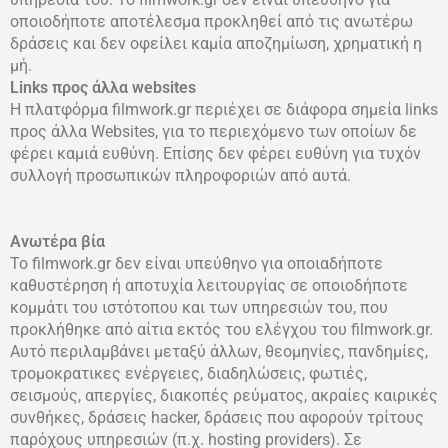
οποιοδήποτε αποτέλεσμα προκληθεί από τις ανωτέρω
δράσεις και δεν οφείλει καμία αποζημίωση, χρηματική η
μή.
Links προς άλλα websites
Η πλατφόρμα filmwork.gr περιέχει σε διάφορα σημεία links
προς άλλα Websites, για το περιεχόμενο των οποίων δε
φέρει καμιά ευθύνη. Επίσης δεν φέρει ευθύνη για τυχόν
συλλογή προσωπικών πληροφοριών από αυτά.
Ανωτέρα βία
Το filmwork.gr δεν είναι υπεύθηνο για οποιαδήποτε
καθυστέρηση ή αποτυχία λειτουργίας σε οποιοδήποτε
κομμάτι του ιστότοπου και των υπηρεσιών του, που
προκλήθηκε από αίτια εκτός του ελέγχου του filmwork.gr.
Αυτό περιλαμβάνει μεταξύ άλλων, θεομηνίες, πανδημίες,
τρομοκρατικες ενέργειες, διαδηλώσεις, φωτιές,
σεισμούς, απεργίες, διακοπές ρεύματος, ακραίες καιρικές
συνθήκες, δράσεις hacker, δράσεις που αφορούν τρίτους
παρόχους υπηρεσιών (π.χ. hosting providers). Σε