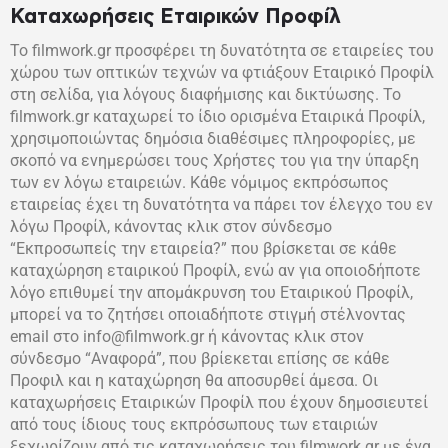
Καταχωρήσεις Εταιρικών Προφίλ
Το filmwork.gr προσφέρει τη δυνατότητα σε εταιρείες του
χώρου των οπτικών τεχνών να φτιάξουν Εταιρικό Προφίλ
στη σελίδα, για λόγους διαφήμισης και δικτύωσης. Το
filmwork.gr καταχωρεί το ίδιο ορισμένα Εταιρικά Προφίλ,
χρησιμοποιώντας δημόσια διαθέσιμες πληροφορίες, με
σκοπό να ενημερώσει τους Χρήστες του για την ύπαρξη
των εν λόγω εταιρειών. Κάθε νόμιμος εκπρόσωπος
εταιρείας έχει τη δυνατότητα να πάρει τον έλεγχο του εν
λόγω Προφίλ, κάνοντας κλικ στον σύνδεσμο
“Εκπροσωπείς την εταιρεία?” που βρίσκεται σε κάθε
καταχώρηση εταιρικού Προφίλ, ενώ αν για οποιοδήποτε
λόγο επιθυμεί την απομάκρυνση του Εταιρικού Προφίλ,
μπορεί να το ζητήσει οποιαδήποτε στιγμή στέλνοντας
email στο info@filmwork.gr ή κάνοντας κλικ στον
σύνδεσμο “Αναφορά”, που βρίεκεται επίσης σε κάθε
Προφιλ και η καταχώρηση θα αποσυρθεί άμεσα. Οι
καταχωρήσεις Εταιρικών Προφίλ που έχουν δημοσιευτεί
από τους ίδιους τους εκπρόσωπους των εταιριών
ξεχωρίζουν από τις καταχωρήσεις του filmwork.gr με ένα