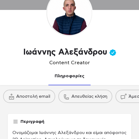
Ιωάννης Αλεξάνδρου
Content Creator
Πληροφορίες
πακέτο
πακέτο
Αποστολή email
Απευθείας κλήση
Άμεσ
Παραγωγού / Casing agency
Παραγωγού / Casing agency
Παραγωγού /
Περιγραφή
Ονομάζομαι Ιωάννης Αλεξάνδρου και είμαι απόφοιτος