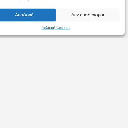
Αποδοχή
Δεν αποδέχομαι
Πολιτική Cookies
ΠΛΗΡΟΦΟΡΙΕΣ
για book
Συχνές ερωτήσεις
Πακέτα Συνδρομής
Όροι & Πολιτική Απορρήτου
Πολιτική Cookies