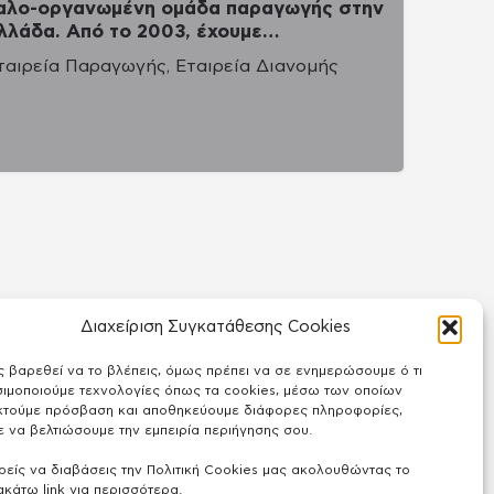
αλο-οργανωμένη ομάδα παραγωγής στην
λλάδα. Από το 2003, έχουμε…
ταιρεία Παραγωγής, Εταιρεία Διανομής
Διαχείριση Συγκατάθεσης Cookies
ς βαρεθεί να το βλέπεις, όμως πρέπει να σε ενημερώσουμε ό τι
ιμοποιούμε τεχνολογίες όπως τα cookies, μέσω των οποίων
κτούμε πρόσβαση και αποθηκεύουμε διάφορες πληροφορίες,
 να βελτιώσουμε την εμπειρία περιήγησης σου.
είς να διαβάσεις την Πολιτική Cookies μας ακολουθώντας το
κάτω link για περισσότερα.