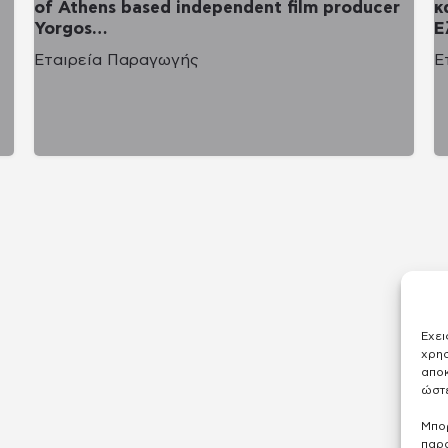
of Athens based independent film producer
κ
Yorgos…
Ε
Εταιρεία Παραγωγής
Ε
Έχει
χρησ
απο
ώστε
Μπορ
παρα