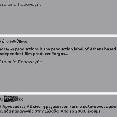
Εταιρεία Παραγωγής
Horsefly Films
horsefly productions is the production label of Athens based
independent film producer Yorgos…
Εταιρεία Παραγωγής
Αργοναύτες
H Αργοναύτες ΑΕ είναι η μεγαλύτερη και πιο καλο-οργανωμέν
ομάδα παραγωγής στην Ελλάδα. Από το 2003, έχουμε…