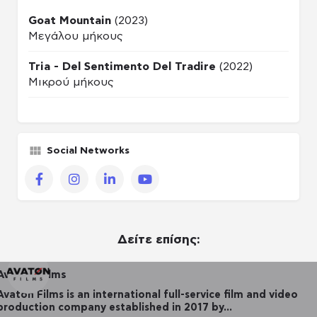
Goat Mountain
(2023)
Μεγάλου μήκους
Tria - Del Sentimento Del Tradire
(2022)
Μικρού μήκους
Social Networks
Facebook
Instagram
LinkedIn
YouTube
Δείτε επίσης:
Avaton Films
Avaton Films is an international full-service film and video
production company established in 2017 by…