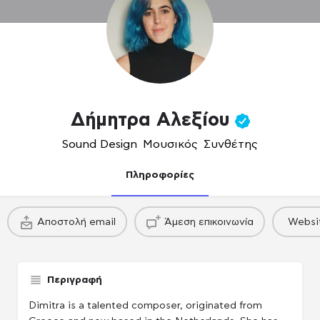
Δήμητρα Αλεξίου
Sound Design
,
Μουσικός
,
Συνθέτης
Πληροφορίες
πακέτο
πακέτο
Αποστολή email
Άμεση επικοινωνία
Websi
Παραγωγού / Casing agency
Παραγωγού / Casing agency
Περιγραφή
Dimitra is a talented composer, originated from