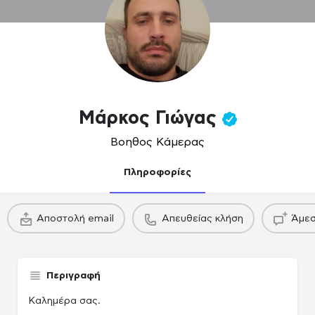
Μάρκος Γιώγας
Βοηθος Κάμερας
Πληροφορίες
πακέτο
πακέτο
Αποστολή email
Απευθείας κλήση
Άμεσ
Παραγωγού / Casing agency
Παραγωγού / Casing agency
Παραγωγού /
Περιγραφή
Καλημέρα σας.