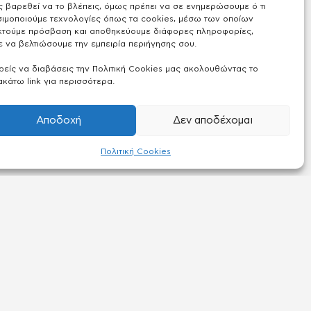
ς βαρεθεί να το βλέπεις, όμως πρέπει να σε ενημερώσουμε ό τι
ιμοποιούμε τεχνολογίες όπως τα cookies, μέσω των οποίων
κτούμε πρόσβαση και αποθηκεύουμε διάφορες πληροφορίες,
 να βελτιώσουμε την εμπειρία περιήγησης σου.
είς να διαβάσεις την Πολιτική Cookies μας ακολουθώντας το
κάτω link για περισσότερα.
Αποδοχή
Δεν αποδέχομαι
Πολιτική Cookies
ΠΛΗΡΟΦΟΡΙΕΣ
για book
Συχνές ερωτήσεις
Πακέτα Συνδρομής
Όροι & Πολιτική Απορρήτου