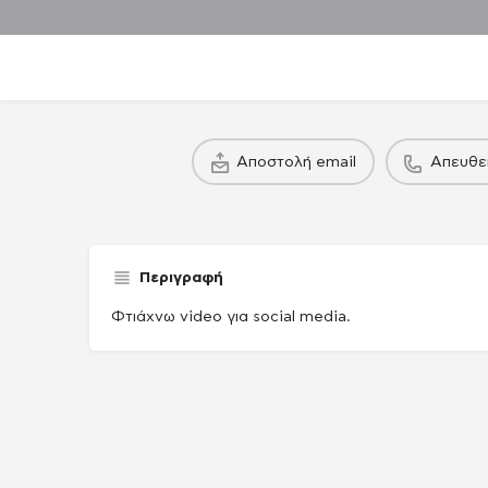
πακέτο
Αποστολή email
Απευθε
Παραγωγού / Casing agency
Παραγωγού / Cas
Περιγραφή
Φτιάχνω video για social media.