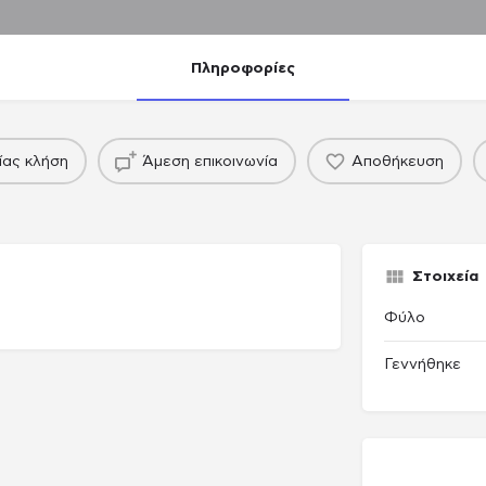
Πληροφορίες
πακέτο
πακέτο
ίας κλήση
Άμεση επικοινωνία
Αποθήκευση
ing agency
Παραγωγού / Casing agency
Στοιχεία
Φύλο
Γεννήθηκε