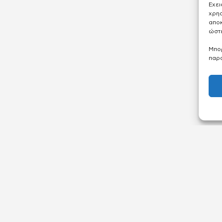
Έχει
χρησ
απο
ώστε
Μπορ
παρα
ΛΟΓΑΡΙΑΣΜΟΣ
ΕΤΑΙΡΕΙΑ
Μοιράσου και κέρδισε
Φωτογράφιση 
Λογαριασμός
Γνωρίστε μας
Οι καταχωρήσεις μου
Επικοινωνία