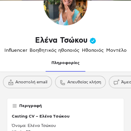
Ελένα Τσώκου
Influencer
,
Βοηθητικός ηθοποιός
,
Ηθοποιός
,
Μοντέλο
Πληροφορίες
πακέτο
πακέτο
Αποστολή email
Απευθείας κλήση
Άμεσ
Παραγωγού / Casing agency
Παραγωγού / Casing agency
Παραγωγού /
Περιγραφή
Casting CV – Ελένα Τσώκου
Όνομα: Ελένα Τσώκου