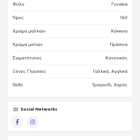
Φύλο
Γυναίκα
Ύψος
160
Χρώμα μαλλιών
Κόκκινα
Χρώμα ματιών
Πράσινα
Σωματότυπος
Κανονικός
Ξένες Γλώσσες
Γαλλικά, Αγγλικά
Skills
Τραγούδι, Χορός
Social Networks
πακέτο Παραγωγού / Casing agency
Facebook
Instagram