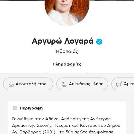
Αργυρώ Λογαρά
Ηθοποιός
Πληροφορίες
πακέτο
πακέτο
Αποστολή email
Απευθείας κλήση
Άμεσ
Παραγωγού / Casing agency
Παραγωγού / Casing agency
Παραγωγού /
Περιγραφή
Γεννήθηκε στην Αθήνα. Απόφοιτη της Ανώτερης
Δραματικής Σχολής Πνευματικού Κέντρου του Δήμου
Αγ. Βαρβάρας (2001) - τα δύο πρώτα έτη φοίτησε