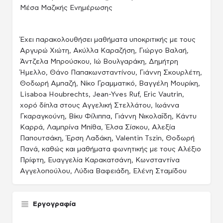
Μέσα Μαζικής Ενημέρωσης
Έχει παρακολουθήσει μαθήματα υποκριτικής με τους
Αργυρώ Χιώτη, Ακύλλα Καραζήση, Γιώργο Βαλαή,
Άντζελα Μπρούσκου, Ιώ Βουλγαράκη, Δημήτρη
Ήμελλο, Θάνο Παπακωνσταντίνου, Γιάννη Σκουρλέτη,
Θοδωρή Αμπαζή, Νίκο Γραμματικό, Βαγγέλη Μουρίκη,
Lisaboa Houbrechts, Jean-Yves Ruf, Eric Vautrin,
χορό δίπλα στους Αγγελική Στελλάτου, Ιωάννα
Γκαραγκούνη, Βίκυ Φίλιππα, Γιάννη Νικολαΐδη, Κάντυ
Καρρά, Λαμπρίνα Μπίθα, Έλσα Σίσκου, Αλεξία
Παπουτσάκη, Έρση Λαδάκη, Valentin Tszin, Θοδωρή
Πανά, καθώς και μαθήματα φωνητικής με τους Αλέξιο
Πρίφτη, Ευαγγελία Καρακατσάνη, Κωνσταντίνα
Αγγελοπούλου, Λύδια Βαφειάδη, Ελένη Σταμίδου
Εργογραφία