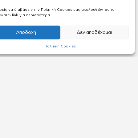
είς να διαβάσεις την Πολιτική Cookies μας ακολουθώντας το
κάτω link για περισσότερα.
Αποδοχή
Δεν αποδέχομαι
Πολιτική Cookies
ΠΛΗΡΟΦΟΡΙΕΣ
για book
Συχνές ερωτήσεις
Πακέτα Συνδρομής
Όροι & Πολιτική Απορρήτου
Πολιτική Cookies