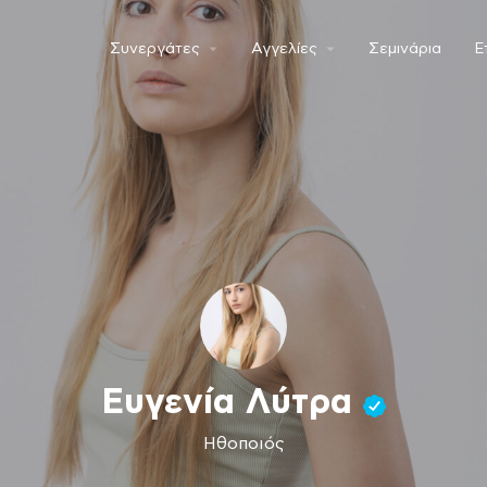
Συνεργάτες
Αγγελίες
Σεμινάρια
Ε
Ευγενία Λύτρα
Ηθοποιός