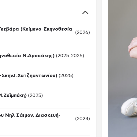
Γκεβάρα (Κείμενο-Σκηνοθεσία
(2026)
κηνοθεσία Ν.Δροσάκης)
(2025-2026)
ς-Σκην.Γ.Χατζηαντωνίου)
(2025)
.Ζεϊμπέκη)
(2025)
υ Νηλ Σάιμον, Διασκευή-
(2024)