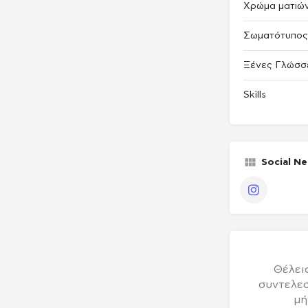
Χρώμα ματιώ
Σωματότυπος
Ξένες Γλώσσ
Skills
Social N
Instag
Θέλεις
συντελεσ
μή