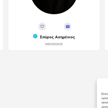
Αποθήκευση
Σπύρος Ασημένιος
ΗΘΟΠΟΙΌΣ
Έχει
χρησ
απο
ώστε