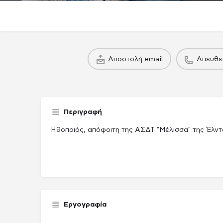
πακέτο
Αποστολή email
Απευθε
Παραγωγού / Casing agency
Παραγωγού / Cas
Περιγραφή
Ηθοποιός, απόφοιτη της ΑΣΔΤ "Μέλισσα" της Έλν
Εργογραφία