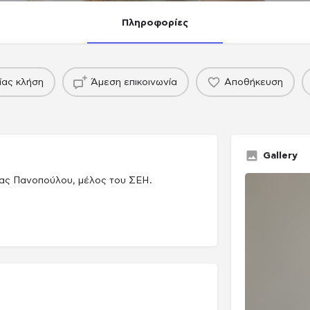
Πληροφορίες
πακέτο
πακέτο
ίας κλήση
Άμεση επικοινωνία
Αποθήκευση
ing agency
Παραγωγού / Casing agency
Gallery
τας Πανοπούλου, μέλος του ΣΕΗ.