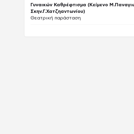
Γυναικών Καθρέφτισμα (Κείμενο Μ.Παναγι
Σκην.Γ.Χατζηαντωνίου)
Θεατρική παράσταση