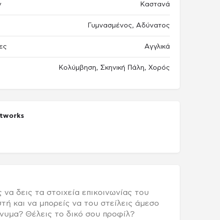
ν
Καστανά
Γυμνασμένος, Αδύνατος
ες
Αγγλικά
Κολύμβηση, Σκηνική Πάλη, Χορός
etworks
πακέτο Παραγωγού / Casing agency
ram
 να δεις τα στοιχεία επικοινωνίας του
τή και να μπορείς να του στείλεις άμεσο
νυμα? Θέλεις το δικό σου προφίλ?