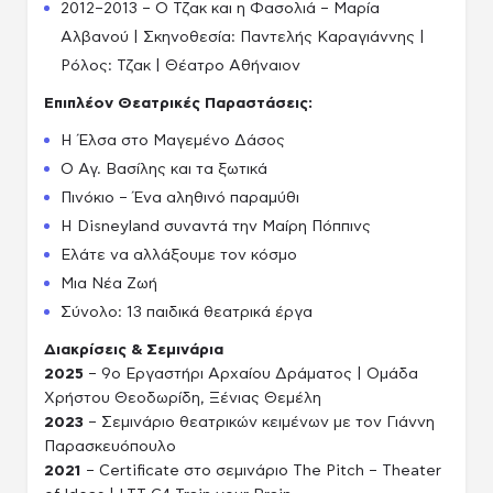
2012–2013 – Ο Τζακ και η Φασολιά – Μαρία
Αλβανού | Σκηνοθεσία: Παντελής Καραγιάννης |
Ρόλος: Τζακ | Θέατρο Αθήναιον
Επιπλέον Θεατρικές Παραστάσεις:
Η Έλσα στο Μαγεμένο Δάσος
Ο Αγ. Βασίλης και τα ξωτικά
Πινόκιο – Ένα αληθινό παραμύθι
Η Disneyland συναντά την Μαίρη Πόππινς
Ελάτε να αλλάξουμε τον κόσμο
Μια Νέα Ζωή
Σύνολο: 13 παιδικά θεατρικά έργα
Διακρίσεις & Σεμινάρια
2025
– 9ο Εργαστήρι Αρχαίου Δράματος | Ομάδα
Χρήστου Θεοδωρίδη, Ξένιας Θεμέλη
2023
– Σεμινάριο θεατρικών κειμένων με τον Γιάννη
Παρασκευόπουλο
2021
– Certificate στο σεμινάριο The Pitch – Theater