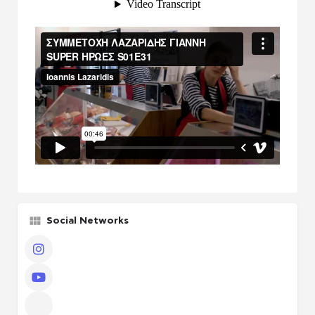
Social Networks
Instagram
πακέτο Παραγωγού / Casing agency
YouTube
Other