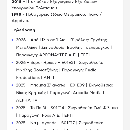
2018
– Πτυχιούχος Εξαγωγικών Εξετάσεων
Υπουργείου Πολιτισμού.
1998
– Πυθαγόρειο Ωδείο Θερμαϊκού, Πιάνο /
Αρμόνιο.
Τηλεόραση
2026 – Από Ήλιο σε Ήλιο – Β’ ρόλος: Εργάτης
Μεταλλίων | Σκηνοθεσία: Βασίλης Τσελεμέγκος |
Παραγωγή: ΑΡΓΟΝΑΥΤΕΣ Α.Ε. | ΕΡΤ1
2026 – Super Ήρωες – E01E31 | Σκηνοθεσία:
Μιχάλης Βογιατζάκης | Παραγωγή: Pedio
Productions | ANT1
2025 – Μπαμπά Σ’ αγαπώ – E01E09 | Σκηνοθεσία:
Νίκος Κρητικός | Παραγωγή: Arcadia Media |
ALPHA TV
2025 – Το Παιδί – S01E14 | Σκηνοθεσία: Ζωή Φίλιππα
| Παραγωγή: Foss A.E. | ΕΡΤ1
2025 – Να μ’ αγαπάς – S01E17 | Σκηνοθεσία: