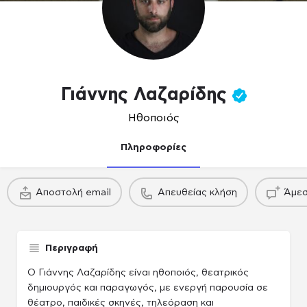
Γιάννης Λαζαρίδης
Ηθοποιός
Πληροφορίες
πακέτο
πακέτο
Αποστολή email
Απευθείας κλήση
Άμεσ
Παραγωγού / Casing agency
Παραγωγού / Casing agency
Παραγωγού /
Περιγραφή
Ο Γιάννης Λαζαρίδης είναι ηθοποιός, θεατρικός
δημιουργός και παραγωγός, με ενεργή παρουσία σε
θέατρο, παιδικές σκηνές, τηλεόραση και