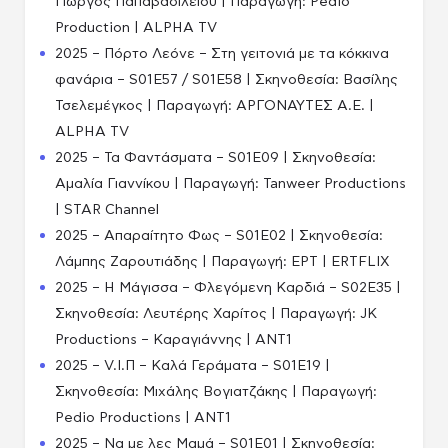
Γιώργος Παπαβασιλείου | Παραγωγή: Pedio
Production | ALPHA TV
2025 – Πόρτο Λεόνε – Στη γειτονιά με τα κόκκινα
φανάρια – S01E57 / S01E58 | Σκηνοθεσία: Βασίλης
Τσελεμέγκος | Παραγωγή: ΑΡΓΟΝΑΥΤΕΣ Α.Ε. |
ALPHA TV
2025 – Τα Φαντάσματα – S01E09 | Σκηνοθεσία:
Αμαλία Γιαννίκου | Παραγωγή: Tanweer Productions
| STAR Channel
2025 – Απαραίτητο Φως – S01E02 | Σκηνοθεσία:
Λάμπης Ζαρουτιάδης | Παραγωγή: ΕΡΤ | ERTFLIX
2025 – Η Μάγισσα – Φλεγόμενη Καρδιά – S02E35 |
Σκηνοθεσία: Λευτέρης Χαρίτος | Παραγωγή: JK
Productions – Καραγιάννης | ANT1
2025 – V.I.Π – Καλά Γεράματα – S01E19 |
Σκηνοθεσία: Μιχάλης Βογιατζάκης | Παραγωγή:
Pedio Productions | ANT1
2025 – Να με λες Μαμά – S01E01 | Σκηνοθεσία: