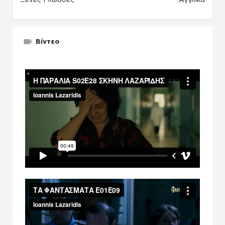
Ξένες Γλώσσες
Αγγλικά
Βίντεο