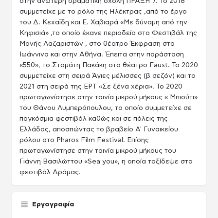
στην ανώτερη δραματική σχολή ΠΡΑΞΗ 7. Το 2018
συμμετείχε με το ρόλο της Ηλέκτρας ,από το έργο
του Δ. Κεχαΐδη και Ε. Χαβιαρά «Με δύναμη από την
Κηφισιά» ,το οποίο έκανε περιοδεία στο Φεστιβάλ της
Μονής Λαζαριστών , στο θέατρο Έκφραση στα
Ιωάννινα και στην Αθήνα. Έπειτα στην παράσταση
«550», το Σταμάτη Πακάκη στο θέατρο Faust. Το 2020
συμμετείχε στη σειρά Άγιες μέλισσες (β σεζόν) και το
2021 στη σειρά της ΕΡΤ «Σε ξένα χέρια». Το 2020
πρωταγωνίστησε στην ταινία μικρού μήκους « Mπιούτι»
του Θάνου Λυμπερόπουλου, το οποίο συμμετείχε σε
παγκόσμια φεστιβάλ καθώς και σε πόλεις της
Ελλάδας, αποσπώντας το βραβείο Α' Γυναικείου
ρόλου στο Pharos Film Festival. Επίσης
πρωταγωνίστησε στην ταινία μικρού μήκους του
Γιάννη Βασιλώττου «Sea you», η οποία ταξίδεψε στο
φεστιβάλ Δράμας.
Εργογραφία