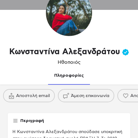
Κωνσταντίνα Αλεξανδράτου
Ηθοποιός
Πληροφορίες
πακέτο
πακέτο
Αποστολή email
Άμεση επικοινωνία
Απο
Παραγωγού / Casing agency
Παραγωγού / Casing agency
Περιγραφή
Η Κωνσταντίνα Αλεξανδράτου σπούδασε υποκριτική