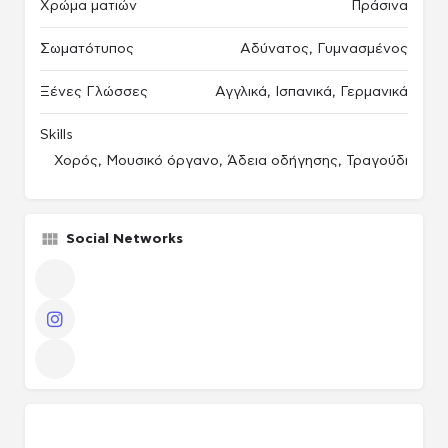
Χρώμα ματιών
Πράσινα
Σωματότυπος
Αδύνατος, Γυμνασμένος
Ξένες Γλώσσες
Αγγλικά, Ισπανικά, Γερμανικά
Skills
Χορός, Μουσικό όργανο, Άδεια οδήγησης, Τραγούδι
Social Networks
Other
πακέτο Παραγωγού / Casing agency
Instagram
Other