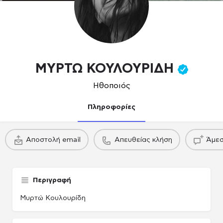
ΜΥΡΤΩ ΚΟΥΛΟΥΡΙΔΗ
Ηθοποιός
Πληροφορίες
πακέτο
πακέτο
Αποστολή email
Απευθείας κλήση
Άμεσ
Παραγωγού / Casing agency
Παραγωγού / Casing agency
Παραγωγού /
Περιγραφή
Μυρτώ Κουλουρίδη