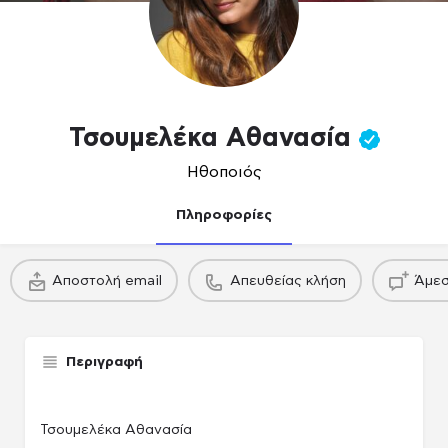
Τσουμελέκα Αθανασία
Ηθοποιός
Πληροφορίες
πακέτο
πακέτο
Αποστολή email
Απευθείας κλήση
Άμεσ
Παραγωγού / Casing agency
Παραγωγού / Casing agency
Παραγωγού /
Περιγραφή
Τσουμελέκα Αθανασία