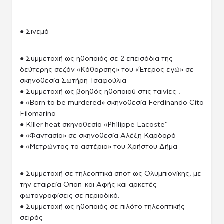
● Σινεμά
● Συμμετοχή ως ηθοποιός σε 2 επεισόδια της
δεύτερης σεζόν «Κάθαρσης» του «Έτερος εγώ» σε
σκηνοθεσία Σωτήρη Τσαφούλια
● Συμμετοχή ως βοηθός ηθοποιού στις ταινίες .
● «Born to be murdered» σκηνοθεσία Ferdinando Cito
Filomarino
● Killer heat σκηνοθεσία «Philippe Lacoste”
● «Φαντασία» σε σκηνοθεσία Αλέξη Καρδαρά
● «Μετρώντας τα αστέρια» του Χρήστου Δήμα
● Συμμετοχή σε τηλεοπτικά σποτ ως Ολυμπιονίκης, με
την εταιρεία Οπαπ και Αφής και αρκετές
φωτογραφίσεις σε περιοδικά.
● Συμμετοχή ως ηθοποιός σε πιλότο τηλεοπτικής
σειράς