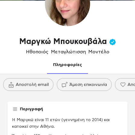
Μαργκώ Μπουκουβάλα
Ηθοποιός
,
Μεταγλώτισση
,
Μοντέλο
Πληροφορίες
πακέτο
πακέτο
Αποστολή email
Άμεση επικοινωνία
Απο
Παραγωγού / Casing agency
Παραγωγού / Casing agency
Περιγραφή
Η Μαργκώ είναι 11 ετών (γεννημένη το 2014) και
κατοικεί στην Αθήνα.