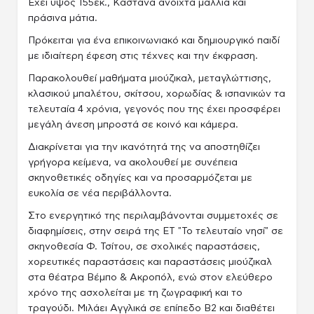
Έχει ύψος 155εκ., Καστανά ανοιχτά μαλλιά και
πράσινα μάτια.
Πρόκειται για ένα επικοινωνιακό και δημιουργικό παιδί
με ιδιαίτερη έφεση στις τέχνες και την έκφραση.
Παρακολουθεί μαθήματα μιούζικαλ, μεταγλώττισης,
κλασικού μπαλέτου, σκίτσου, χορωδίας & ισπανικών τα
τελευταία 4 χρόνια, γεγονός που της έχει προσφέρει
μεγάλη άνεση μπροστά σε κοινό και κάμερα.
Διακρίνεται για την ικανότητά της να αποστηθίζει
γρήγορα κείμενα, να ακολουθεί με συνέπεια
σκηνοθετικές οδηγίες και να προσαρμόζεται με
ευκολία σε νέα περιβάλλοντα.
Στο ενεργητικό της περιλαμβάνονται συμμετοχές σε
διαφημίσεις, στην σειρά της ΕΤ "Το τελευταίο νησί" σε
σκηνοθεσία Φ. Τσίτου, σε σχολικές παραστάσεις,
χορευτικές παραστάσεις και παραστάσεις μιούζικαλ
στα θέατρα Βέμπο & Ακροπόλ, ενώ στον ελεύθερο
χρόνο της ασχολείται με τη ζωγραφική και το
τραγούδι. Μιλάει Αγγλικά σε επίπεδο Β2 και διαθέτει