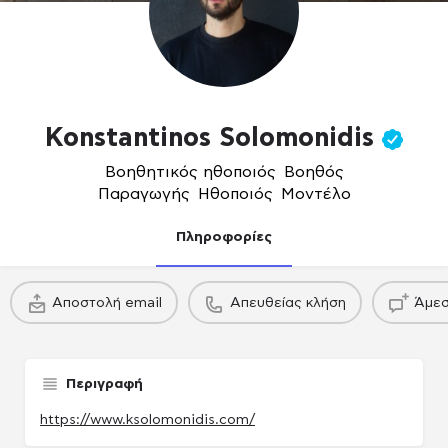
Konstantinos Solomonidis
Βοηθητικός ηθοποιός
,
Βοηθός
Παραγωγής
,
Ηθοποιός
,
Μοντέλο
Πληροφορίες
πακέτο
πακέτο
Αποστολή email
Απευθείας κλήση
Άμεσ
Παραγωγού / Casing agency
Παραγωγού / Casing agency
Παραγωγού /
Περιγραφή
https://www.ksolomonidis.com/